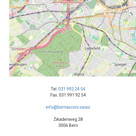
Tel.
031 992 24 54
Fax. 031 991 92 54
info@bernasconi.swiss
Zikadenweg 28
3006 Bern