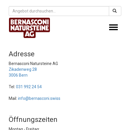
Toggle
navigati
Adresse
Bernasconi Natursteine AG
Zikadenweg 28
3006 Bern
Tel:
031 992 24 54
Mail:
info@bernasconi.swiss
Öffnungszeiten
Montag - Freitag: