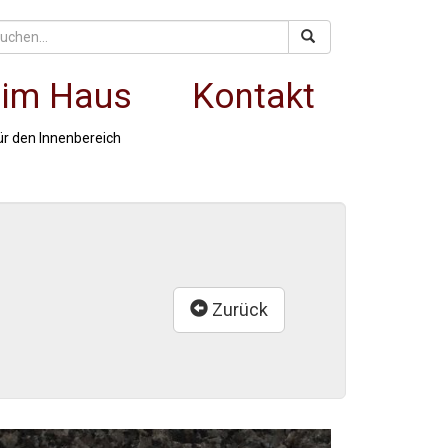
 im Haus
Kontakt
ür den Innenbereich
Zurück