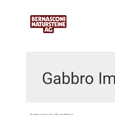
Gabbro Im