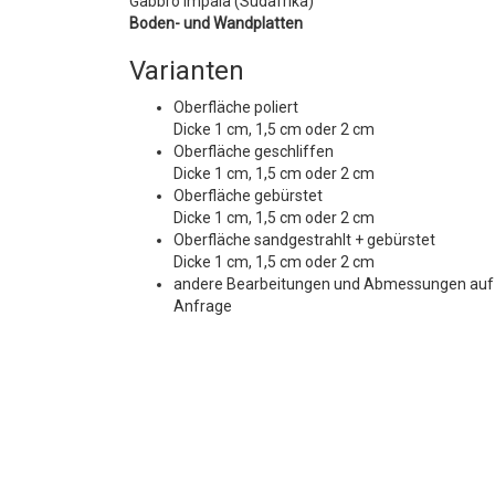
Gabbro Impala (Südafrika)
Boden- und Wandplatten
Varianten
Oberfläche poliert
Dicke 1 cm, 1,5 cm oder 2 cm
Oberfläche geschliffen
Dicke 1 cm, 1,5 cm oder 2 cm
Oberfläche gebürstet
Dicke 1 cm, 1,5 cm oder 2 cm
Oberfläche sandgestrahlt + gebürstet
Dicke 1 cm, 1,5 cm oder 2 cm
andere Bearbeitungen und Abmessungen auf
Anfrage