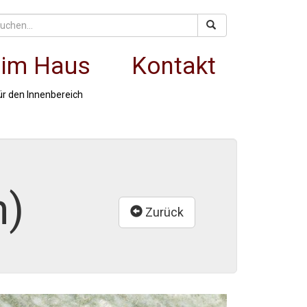
 im Haus
Kontakt
ür den Innenbereich
n)
Zurück