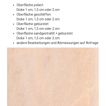
Oberfläche poliert
Dicke 1 cm, 1,5 cm oder 2 cm
Oberfläche geschliffen
Dicke 1 cm, 1,5 cm oder 2 cm
Oberfläche gebürstet
Dicke 1 cm, 1,5 cm oder 2 cm
Oberfläche sandgestrahlt + gebürstet
Dicke 1 cm, 1,5 cm oder 2 cm
andere Bearbeitungen und Abmessungen auf Anfrage