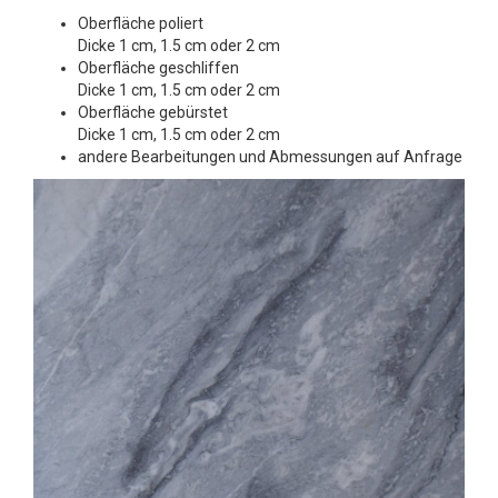
Oberfläche poliert
Dicke 1 cm, 1.5 cm oder 2 cm
Oberfläche geschliffen
Dicke 1 cm, 1.5 cm oder 2 cm
Oberfläche gebürstet
Dicke 1 cm, 1.5 cm oder 2 cm
andere Bearbeitungen und Abmessungen auf Anfrage