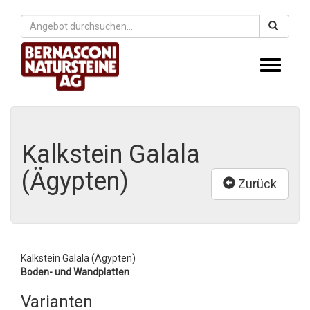
Toggle
navigati
Kalkstein Galala
(Ägypten)
Zurück
Kalkstein Galala (Ägypten)
Boden- und Wandplatten
Varianten