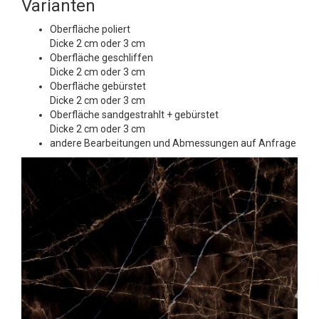
Varianten
Oberfläche poliert
Dicke 2 cm oder 3 cm
Oberfläche geschliffen
Dicke 2 cm oder 3 cm
Oberfläche gebürstet
Dicke 2 cm oder 3 cm
Oberfläche sandgestrahlt + gebürstet
Dicke 2 cm oder 3 cm
andere Bearbeitungen und Abmessungen auf Anfrage