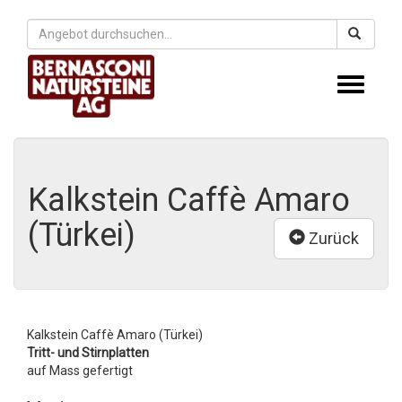
Toggle
navigati
Kalkstein Caffè Amaro
(Türkei)
Zurück
Kalkstein Caffè Amaro (Türkei)
Tritt- und Stirnplatten
auf Mass gefertigt