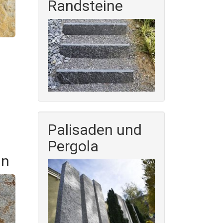
Randsteine
Palisaden und
Pergola
in