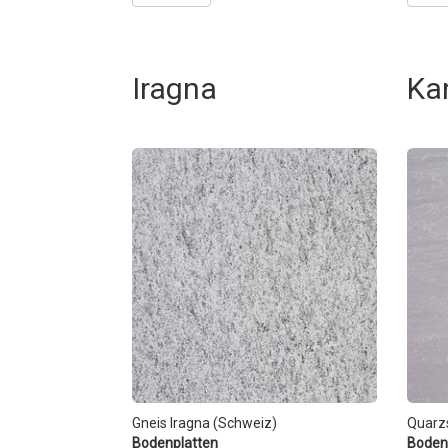
Iragna
Ka
Gneis Iragna (Schweiz)
Quarzs
Bodenplatten
Boden