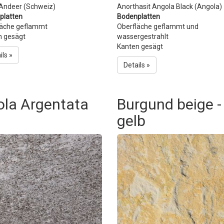
 Andeer (Schweiz)
Anorthasit Angola Black (Angola)
platten
Bodenplatten
läche geflammt
Oberfläche geflammt und
n gesägt
wassergestrahlt
Kanten gesägt
ils »
Details »
ola Argentata
Burgund beige -
gelb