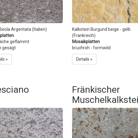
Beola Argentata (Italien)
Kalkstein Burgund beige - gelb
platten
(Frankreich)
läche geflammt
Mosaikplatten
n gesägt
bruchroh - formwild
ils »
Details »
esciano
Fränkischer
Muschelkalkste