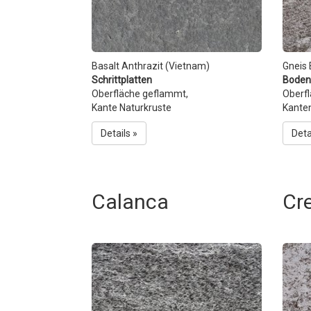
Basalt Anthrazit (Vietnam)
Gneis 
Schrittplatten
Boden
Oberfläche geflammt,
Oberf
Kante Naturkruste
Kante
Details »
Deta
Calanca
Cr