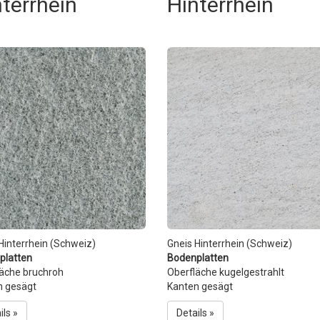
terrhein
Hinterrhein
Hinterrhein (Schweiz)
Gneis Hinterrhein (Schweiz)
platten
Bodenplatten
läche bruchroh
Oberfläche kugelgestrahlt
n gesägt
Kanten gesägt
ils »
Details »