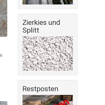
Zierkies und
Splitt
lt
Restposten