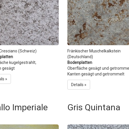
Cresciano (Schweiz)
Fränkischer Muschelkalkstein
platten
(Deutschland)
äche kugelgestrahlt,
Bodenplatten
n gesägt
Oberfläche gesägt und getromme
Kanten gesägt und getrommelt
ils »
Details »
llo Imperiale
Gris Quintana