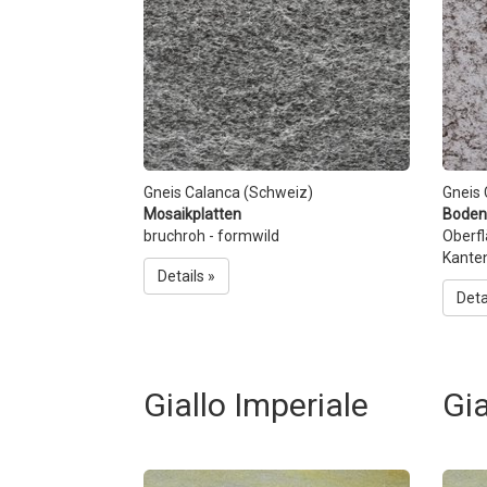
Gneis Calanca (Schweiz)
Gneis 
Mosaikplatten
Boden
bruchroh - formwild
Oberfl
Kante
Details »
Deta
Giallo Imperiale
Gia