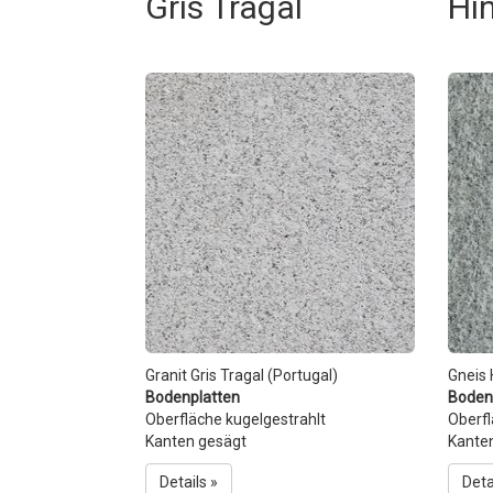
Gris Tragal
Hin
Granit Gris Tragal (Portugal)
Gneis 
Bodenplatten
Boden
Oberfläche kugelgestrahlt
Oberf
Kanten gesägt
Kante
Details »
Deta